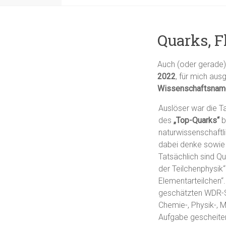
Quarks, F
Auch (oder gerade)
2022
, für mich au
Wissenschaftsnam
Auslöser war die T
des
„Top-Quarks“
b
naturwissenschaftl
dabei denke sowie
Tatsächlich sind Q
der Teilchenphysik
Elementarteilchen“.
geschätzten WDR
Chemie-, Physik-, 
Aufgabe gescheiter