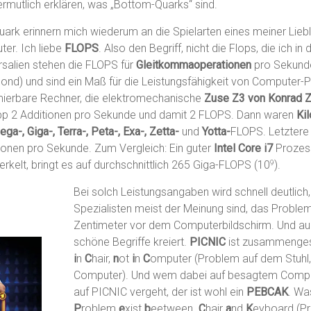
ermutlich erklären, was „Bottom-Quarks“ sind.
ark erinnern mich wiederum an die Spielarten eines meiner Liebl
er. Ich liebe
FLOPS
. Also den Begriff, nicht die Flops, die ich in
ersalien stehen die FLOPS für
Gleitkommaoperationen
pro Sekunde
ond) und sind ein Maß für die Leistungsfähigkeit von Computer-
mierbare Rechner, die elektromechanische
Zuse Z3 von Konrad 
pp 2 Additionen pro Sekunde und damit 2 FLOPS. Dann waren
Kil
ga-, Giga-, Terra-, Peta-, Exa-, Zetta-
und
Yotta-
FLOPS. Letztere
nen pro Sekunde. Zum Vergleich: Ein guter
Intel Core i7
Prozess
kelt, bringt es auf durchschnittlich 265 Giga-FLOPS (10
).
9
Bei solch Leistungsangaben wird schnell deutlich
Spezialisten meist der Meinung sind, das Problem
Zentimeter vor dem Computerbildschirm. Und au
schöne Begriffe kreiert.
PICNIC
ist zusammenge
i
n
C
hair,
n
ot
i
n
C
omputer (Problem auf dem Stuhl, 
Computer). Und wem dabei auf besagtem Comput
auf PICNIC vergeht, der ist wohl ein
PEBCAK
. Wa
P
roblem
e
xist
b
eetween
C
hair
a
nd
K
eyboard (P