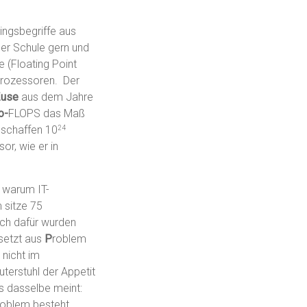
ingsbegriffe aus
 der Schule gern und
 (Floating Point
Prozessoren. Der
Zuse
aus dem Jahre
o-
FLOPS das Maß
 schaffen 10
24
or, wie er in
, warum IT-
 sitze 75
ch dafür wurden
setzt aus
P
roblem
nicht im
erstuhl der Appetit
s dasselbe meint:
roblem besteht