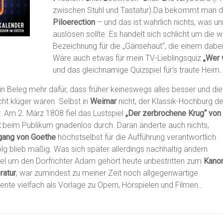
zwischen Stuhl und Tastatur).Da bekommt man do
Piloerection
– und das ist wahrlich nichts, was u
auslösen sollte. Es handelt sich schlicht um die 
Bezeichnung für die „Gänsehaut“, die einem dabei
Wäre auch etwas für mein TV-Lieblingsquiz
„Wer 
und das gleichnamige Quizspiel für’s traute Heim.
n Beleg mehr dafür, dass früher keineswegs alles besser und die
t klüger waren. Selbst in
Weimar
nicht, der Klassik-Hochburg de
. Am 2. März 1808 fiel das Lustspiel
„Der zerbrochene Krug“ von
t
beim Publikum gnadenlos durch. Daran änderte auch nichts,
gang von Goethe
höchstselbst für die Aufführung verantwortlich
olg blieb mäßig. Was sich später allerdings nachhaltig ändern
iel um den Dorfrichter Adam gehört heute unbestritten zum
Kano
ratur
, war zumindest zu meiner Zeit noch allgegenwärtige
iente vielfach als Vorlage zu Opern, Hörspielen und Filmen…