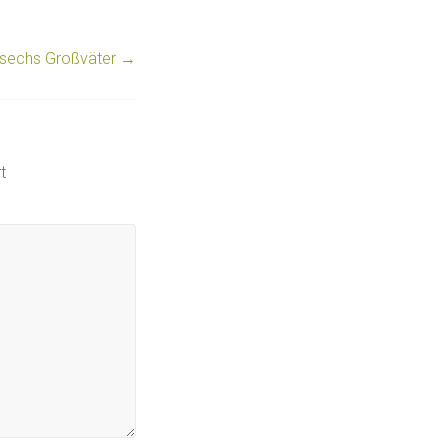
 sechs Großväter
→
t