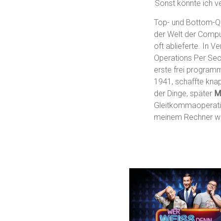
Sonst könnte ich v
Top- und Bottom-Qu
der Welt der Comput
oft ablieferte. In V
Operations Per Sec
erste frei program
1941, schaffte kna
der Dinge, später
Me
Gleitkommaoperatio
meinem Rechner wer