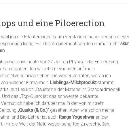
lops und eine Piloerection
 weil ich die Erläuterungen kaum verstanden habe, begann diese
sgesprochen lustig. Für das Amüsement sorgten einmal mehr
skur
en
.
atsache, dass heute vor 27 Jahren Physiker die Entdeckung
ekannt gaben. Ich will jetzt niemanden auf mein
iches Niveau hinabziehen und weder verraten, woran ich
 von welcher Firma mein
Lieblings-Milchprodukt
stammt.
uarks laut Lexikon „Bausteine der Materie im Standardmodell
“. Und das „Top-Quark ist das schwerste bekannte
 Vermutlich habe ich darüber mal in der von mir sehr
-Sendung
„Quarks (& Co.)“
gesehen. Aber wie schon meine
Mathe- und Bio-Lehrer ist auch
Ranga Yogeshwar
an der
t, mir die Welt der Naturwissenschaften zu erschließen.