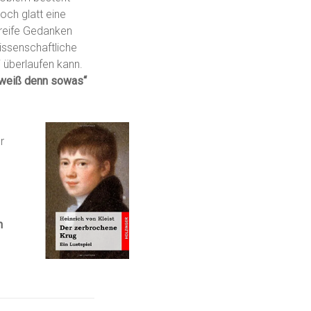
ch glatt eine
nreife Gedanken
wissenschaftliche
 überlaufen kann.
weiß denn sowas“
r
n