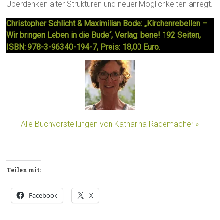
Überdenken alter Strukturen und neuer Möglichkeiten anregt.
Christopher Schlicht & Maximilian Bode: „Kirchenrebellen –
Wir bringen Leben in die Bude“, Verlag: bene! 192 Seiten,
ISBN: 978-3-96340-194-7, Preis: 18,00 Euro.
Alle Buchvorstellungen von Katharina Rademacher »
Teilen mit:
Facebook
X