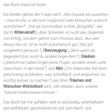
das Buch muss ich lesen.
Die beiden gehen der Frage nach: „
Wie müsste sie aussehen
– eine Kirche, in der sich möglichst viele Menschen wirklich
wohlfühlen?
“. Und sie beschreiben in ihrer „Biografie“, wie
durch
Willenskraft
(
„Aber Scheitern ist nicht das Gegenteil
von Erfolg, sondern gehört zum Prozess dazu. Nur weil
etwas neu ist, ist es nicht automatisch gut. Das gilt
umgekehrt genauso.“
),
Überzeugung
(
„Denn wenn du
begeistert bist, wirst du andere begeistern.“
),
Glauben
(
„Manchmal haben Engel keine Flügel, sondern einen Latte
macchiato in der Hand.“
) und
Mut
(
„Ein liebevoller Rat kann
gleichzeitig aufdecken, was schiefläuft, und anspornen, es
künftig besser zu machen.“
) aus ihren
Träumen
und
Wünschen Wirklichkeit
wird:
„Wir erleben, dass unserer
Träume funktionieren können.“
Das Buch hat mir gefallen, weil es kurzweilig, unterhaltsam
und einfühlsam geschrieben ist und zum Nach- und