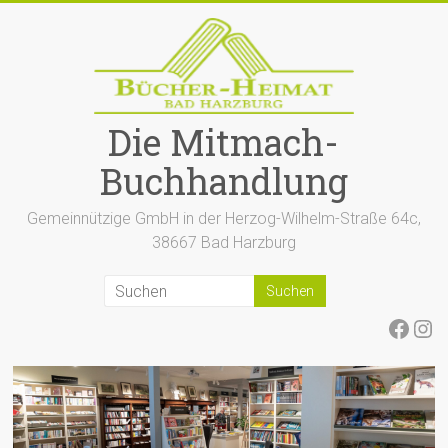
Zum
Inhalt
springen
Die Mitmach-
Buchhandlung
Gemeinnützige GmbH in der Herzog-Wilhelm-Straße 64c,
38667 Bad Harzburg
Face
Ins