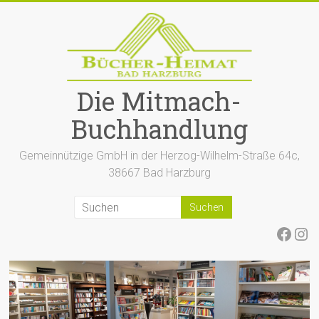
Zum
Inhalt
springen
Die Mitmach-
Buchhandlung
Gemeinnützige GmbH in der Herzog-Wilhelm-Straße 64c,
38667 Bad Harzburg
Face
Ins