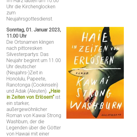
Im Harz läuten um 10.00
Uhr die Kirchenglocken
zum
Neujahrsgottesdienst.
Sonntag, 01. Januar 2023,
11.00 Uhr
Die Ortsnamen klingen
nach pittoresken
Silvesterpartys: Das
Neujahr beginnt um 11.00
Uhr deutscher
(Neujahrs-)Zeit in
Honolulu, Papeete,
Ranotonga (Cookinseln)
und Adak (Aleuten).
„Haie
in Zeiten von Erlösern“
ist
ein starker,
außergewöhnlicher
Roman von Kawai Strong
Washburn, der die
Legenden über die Götter
von Hawaii mit einer