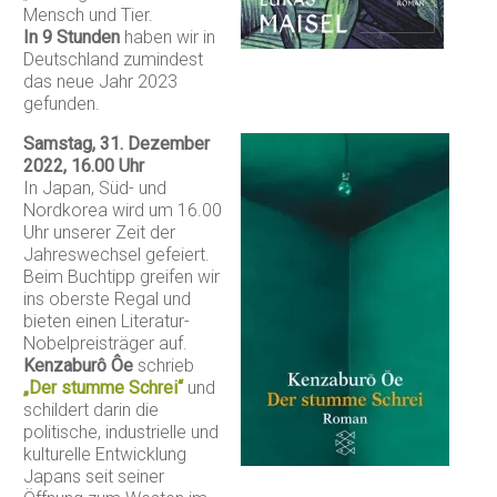
Mensch und Tier.
In 9 Stunden
haben wir in
Deutschland zumindest
das neue Jahr 2023
gefunden.
Samstag, 31. Dezember
2022, 16.00 Uhr
In Japan, Süd- und
Nordkorea wird um 16.00
Uhr unserer Zeit der
Jahreswechsel gefeiert.
Beim Buchtipp greifen wir
ins oberste Regal und
bieten einen Literatur-
Nobelpreisträger auf.
Kenzaburô Ôe
schrieb
„Der stumme Schrei“
und
schildert darin die
politische, industrielle und
kulturelle Entwicklung
Japans seit seiner