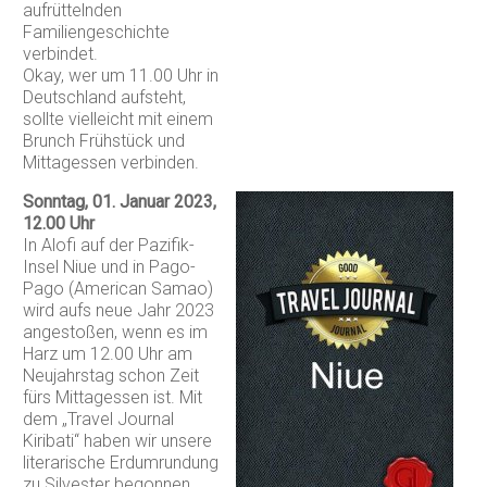
aufrüttelnden
Familiengeschichte
verbindet.
Okay, wer um 11.00 Uhr in
Deutschland aufsteht,
sollte vielleicht mit einem
Brunch Frühstück und
Mittagessen verbinden.
Sonntag, 01. Januar 2023,
12.00 Uhr
In Alofi auf der Pazifik-
Insel Niue und in Pago-
Pago (American Samao)
wird aufs neue Jahr 2023
angestoßen, wenn es im
Harz um 12.00 Uhr am
Neujahrstag schon Zeit
fürs Mittagessen ist. Mit
dem „Travel Journal
Kiribati“ haben wir unsere
literarische Erdumrundung
zu Silvester begonnen,