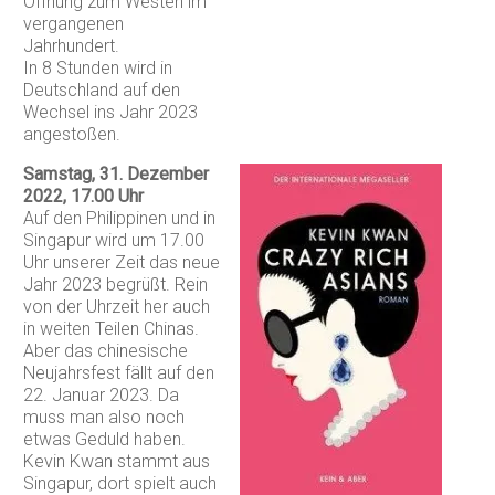
Öffnung zum Westen im
vergangenen
Jahrhundert.
In 8 Stunden wird in
Deutschland auf den
Wechsel ins Jahr 2023
angestoßen.
Samstag, 31. Dezember
2022, 17.00 Uhr
Auf den Philippinen und in
Singapur wird um 17.00
Uhr unserer Zeit das neue
Jahr 2023 begrüßt. Rein
von der Uhrzeit her auch
in weiten Teilen Chinas.
Aber das chinesische
Neujahrsfest fällt auf den
22. Januar 2023. Da
muss man also noch
etwas Geduld haben.
Kevin Kwan stammt aus
Singapur, dort spielt auch