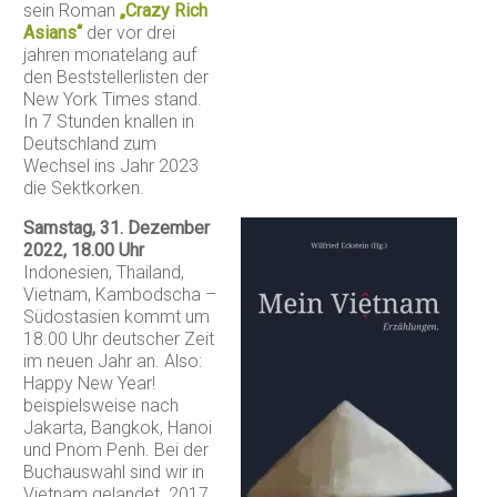
sein Roman
„Crazy Rich
Asians“
der vor drei
jahren monatelang auf
den Beststellerlisten der
New York Times stand.
In 7 Stunden knallen in
Deutschland zum
Wechsel ins Jahr 2023
die Sektkorken.
Samstag, 31. Dezember
2022, 18.00 Uhr
Indonesien, Thailand,
Vietnam, Kambodscha –
Südostasien kommt um
18.00 Uhr deutscher Zeit
im neuen Jahr an. Also:
Happy New Year!
beispielsweise nach
Jakarta, Bangkok, Hanoi
und Pnom Penh. Bei der
Buchauswahl sind wir in
Vietnam gelandet. 2017