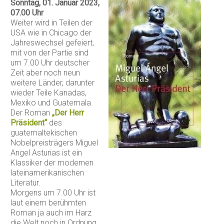
Sonntag, 01. Januar 2023,
07.00 Uhr
Weiter wird in Teilen der
USA wie in Chicago der
Jahreswechsel gefeiert,
mit von der Partie sind
um 7.00 Uhr deutscher
Zeit aber noch neun
weitere Länder, darunter
wieder Teile Kanadas,
Mexiko und Guatemala.
Der Roman
„Der Herr
Präsident“
des
guatemaltekischen
Nobelpreisträgers Miguel
Angel Asturias ist ein
Klassiker der modernen
lateinamerikanischen
Literatur.
Morgens um 7.00 Uhr ist
laut einem berühmten
Roman ja auch im Harz
die Welt noch in Ordnung.