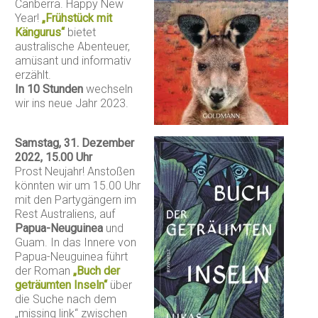
Canberra. Happy New
Year!
„Frühstück mit
Kängurus“
bietet
australische Abenteuer,
amüsant und informativ
erzählt.
In 10 Stunden
wechseln
wir ins neue Jahr 2023.
Samstag, 31. Dezember
2022, 15.00 Uhr
Prost Neujahr! Anstoßen
könnten wir um 15.00 Uhr
mit den Partygängern im
Rest Australiens, auf
Papua-Neuguinea
und
Guam. In das Innere von
Papua-Neuguinea führt
der Roman
„Buch der
geträumten Inseln“
über
die Suche nach dem
„missing link“ zwischen