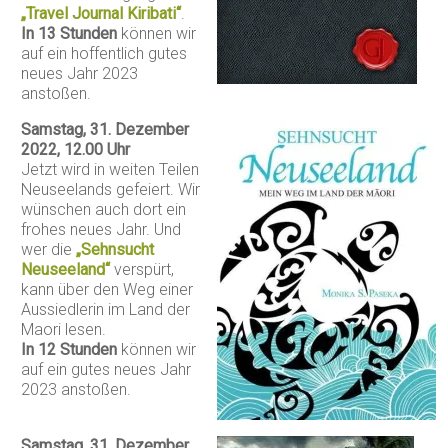
„Travel Journal Kiribati“
.
In 13 Stunden
können wir
auf ein hoffentlich gutes
neues Jahr 2023
anstoßen.
Samstag, 31. Dezember
2022, 12.00 Uhr
Jetzt wird in weiten Teilen
Neuseelands gefeiert. Wir
wünschen auch dort ein
frohes neues Jahr. Und
wer die
„Sehnsucht
Neuseeland“
verspürt,
kann über den Weg einer
Aussiedlerin im Land der
Maori lesen.
In 12 Stunden
können wir
auf ein gutes neues Jahr
2023 anstoßen.
Samstag, 31. Dezember