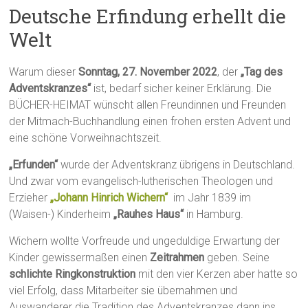
Deutsche Erfindung erhellt die
Welt
Warum dieser
Sonntag, 27. November 2022
, der
„Tag des
Adventskranzes“
ist, bedarf sicher keiner Erklärung. Die
BÜCHER-HEIMAT wünscht allen Freundinnen und Freunden
der Mitmach-Buchhandlung einen frohen ersten Advent und
eine schöne Vorweihnachtszeit.
„Erfunden“
wurde der Adventskranz übrigens in Deutschland.
Und zwar vom evangelisch-lutherischen Theologen und
Erzieher
„Johann Hinrich Wichern“
im Jahr 1839 im
(Waisen-) Kinderheim
„Rauhes Haus“
in Hamburg.
Wichern wollte Vorfreude und ungeduldige Erwartung der
Kinder gewissermaßen einen
Zeitrahmen
geben. Seine
schlichte Ringkonstruktion
mit den vier Kerzen aber hatte so
viel Erfolg, dass Mitarbeiter sie übernahmen und
Auswanderer die Tradition des Adventskranzes dann ins