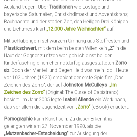
Ausland trugen. Über
Traditionen
wie Lostage und
bayerische Saturnalien, Christkindlmarkt und Adventskranz,
Rauhnächte und der staden Zeit, den Heiligen Drei Königen
und Lichtmess klärt
„12.000 Jahre Weihnachten“
auf.
Mit schlabbrigem schwarzem Umhang aus Stoffresten und
Plastikschwert
, mit dem beim besten Willen kein
„Z“
in die
Haut der Gegner zu ritzen war, gab ich einst bei der
Kinderfasching einen eher notdürftig ausgestatteten
Zorro
ab
. Doch der Mantel- und Degen-Held war mein Idol. Heute
vor 102 Jahren (1920) erschient der erste Spielfilm „Das
Zeichen des Zorro“, der auf
Johnston McCulleys
„Im
Zeichen des Zorro“
(Original: The Curse of Capistrano)
basiert. Im Jahr 2005 legte
Isabel Allende
ein Werk nach,
das vor allem die Jugendzeit von
„Zorro“
(eBook) erläutert.
Pornographie
kann Kunst sein. Zu dieser Erkenntnis
gelangten wir am 27. November 1990, als die
„Mutzenbacher-Entscheidung“
zur Auslegung der