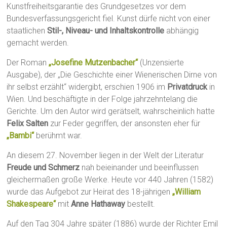
Kunstfreiheitsgarantie des Grundgesetzes vor dem
Bundesverfassungsgericht fiel. Kunst dürfe nicht von einer
staatlichen
Stil-, Niveau- und Inhaltskontrolle
abhängig
gemacht werden.
Der Roman
„Josefine Mutzenbacher“
(Unzensierte
Ausgabe), der „Die Geschichte einer Wienerischen Dirne von
ihr selbst erzählt“ widergibt, erschien 1906 im
Privatdruck
in
Wien. Und beschäftigte in der Folge jahrzehntelang die
Gerichte. Um den Autor wird gerätselt, wahrscheinlich hatte
Felix Salten
zur Feder gegriffen, der ansonsten eher für
„Bambi“
berühmt war.
An diesem 27. November liegen in der Welt der Literatur
Freude und Schmerz
nah beieinander und beeinflussen
gleichermaßen große Werke. Heute vor 440 Jahren (1582)
wurde das Aufgebot zur Heirat des 18-jährigen
„William
Shakespeare“
mit
Anne Hathaway
bestellt.
Auf den Tag 304 Jahre später (1886) wurde der Richter Emil