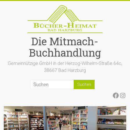
Zum
Inhalt
springen
Die Mitmach-
Buchhandlung
Gemeinnützige GmbH in der Herzog-Wilhelm-Straße 64c,
38667 Bad Harzburg
Face
Ins