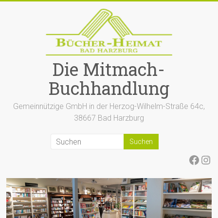
Zum
Inhalt
springen
Die Mitmach-
Buchhandlung
Gemeinnützige GmbH in der Herzog-Wilhelm-Straße 64c,
38667 Bad Harzburg
Face
Ins