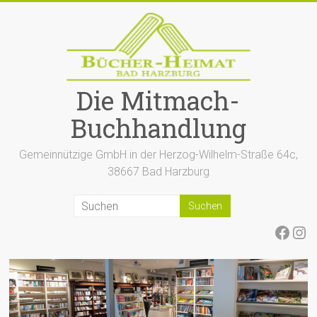
Zum
Inhalt
springen
Die Mitmach-
Buchhandlung
Gemeinnützige GmbH in der Herzog-Wilhelm-Straße 64c,
38667 Bad Harzburg
Face
Ins