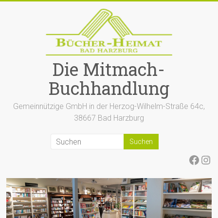
Zum
Inhalt
springen
Die Mitmach-
Buchhandlung
Gemeinnützige GmbH in der Herzog-Wilhelm-Straße 64c,
38667 Bad Harzburg
Face
Ins