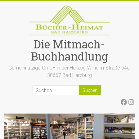
Zum
Inhalt
springen
Die Mitmach-
Buchhandlung
Gemeinnützige GmbH in der Herzog-Wilhelm-Straße 64c,
38667 Bad Harzburg
Face
Ins