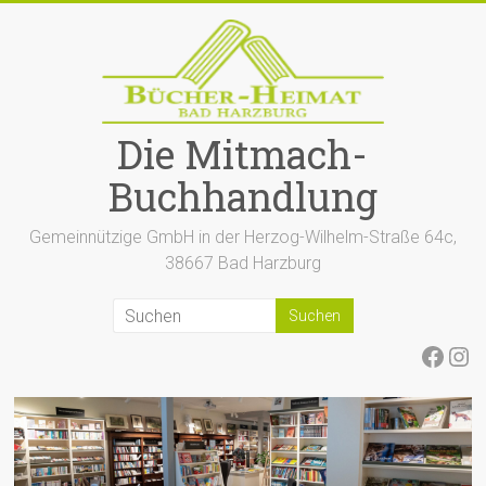
Zum
Inhalt
springen
Die Mitmach-
Buchhandlung
Gemeinnützige GmbH in der Herzog-Wilhelm-Straße 64c,
38667 Bad Harzburg
Face
Ins