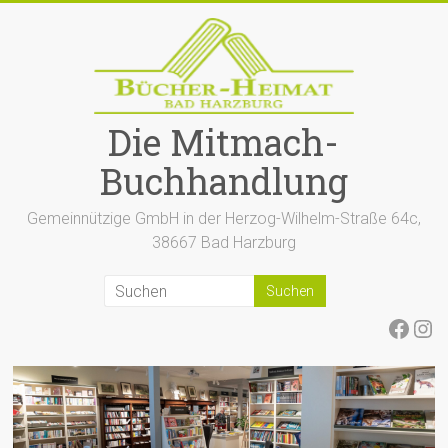
Zum
Inhalt
springen
Die Mitmach-
Buchhandlung
Gemeinnützige GmbH in der Herzog-Wilhelm-Straße 64c,
38667 Bad Harzburg
Face
Ins