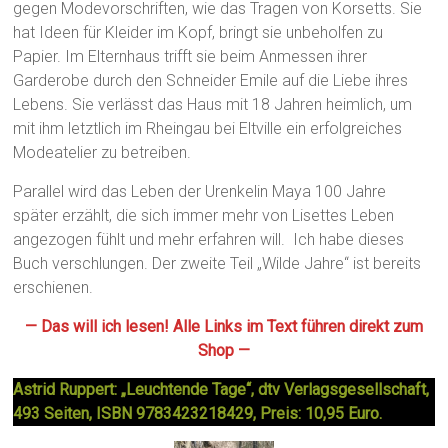
gegen Modevorschriften, wie das Tragen von Korsetts. Sie
hat Ideen für Kleider im Kopf, bringt sie unbeholfen zu
Papier. Im Elternhaus trifft sie beim Anmessen ihrer
Garderobe durch den Schneider Emile auf die Liebe ihres
Lebens. Sie verlässt das Haus mit 18 Jahren heimlich, um
mit ihm letztlich im Rheingau bei Eltville ein erfolgreiches
Modeatelier zu betreiben.
Parallel wird das Leben der Urenkelin Maya 100 Jahre
später erzählt, die sich immer mehr von Lisettes Leben
angezogen fühlt und mehr erfahren will. Ich habe dieses
Buch verschlungen. Der zweite Teil „Wilde Jahre“ ist bereits
erschienen.
— Das will ich lesen! Alle Links im Text führen direkt zum
Shop —
Astrid Ruppert: „Leuchtende Tage“, dtv Verlagsgesellschaft,
493 Seiten, ISBN 9783423218429, Preis: 10,95 Euro.