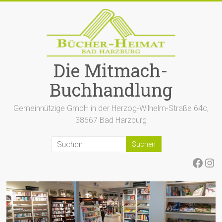
Zum
Inhalt
springen
Die Mitmach-
Buchhandlung
Gemeinnützige GmbH in der Herzog-Wilhelm-Straße 64c,
38667 Bad Harzburg
Face
Ins