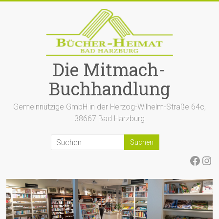
Zum
Inhalt
springen
Die Mitmach-
Buchhandlung
Gemeinnützige GmbH in der Herzog-Wilhelm-Straße 64c,
38667 Bad Harzburg
Face
Ins