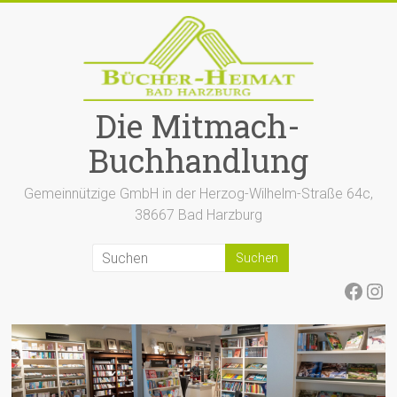
Zum
Inhalt
springen
Die Mitmach-
Buchhandlung
Gemeinnützige GmbH in der Herzog-Wilhelm-Straße 64c,
38667 Bad Harzburg
Face
Ins