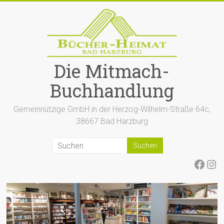
Zum
Inhalt
springen
Die Mitmach-
Buchhandlung
Gemeinnützige GmbH in der Herzog-Wilhelm-Straße 64c,
38667 Bad Harzburg
Face
Ins