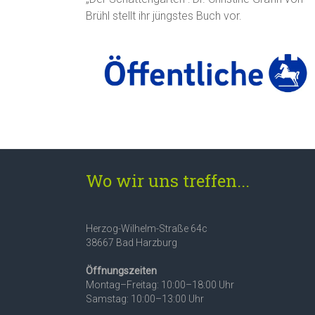
Brühl stellt ihr jüngstes Buch vor.
Wo wir uns treffen...
Herzog-Wilhelm-Straße 64c
38667 Bad Harzburg
Öffnungszeiten
Montag–Freitag: 10:00–18:00 Uhr
Samstag: 10:00–13:00 Uhr