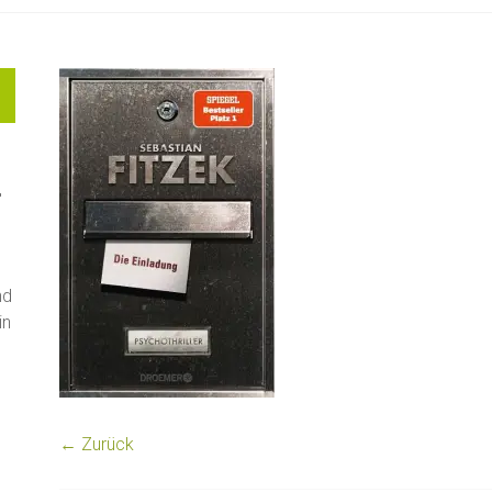
"
nd
in
← Zurück