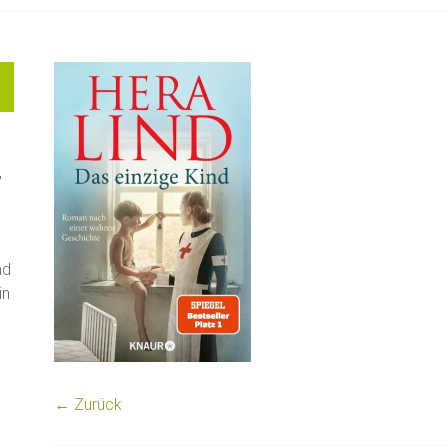
"
nd
in
← Zurück