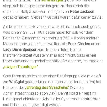
März. Und obwohl ich
Verfilmungen
großer Romane oft
skeptisch begegne, gebe ich gern zu, dass mich die
opulenten Hollywood-Verfilmungen von
Peter Jackson
gepackt haben. Siebzehn Oscars waren dafür keiner zu viel.
Als bekennender Royals-Fan weiß ich natürlich auch genau,
was ich am 29. Juli 1981 getan habe: Ich saß vor dem
Fernseher. Zusammen mit mehr als 750 Millionen anderer
Menschen, die „dabei“ sein wollten, als
Prinz Charles seine
Lady Diana Spencer
zum Traualtar führt. Bei der
Märchenhochzeit wusste man ja noch nicht, dass er viel
lieber eine andere geehelicht hätte. So oder so, ich mag den
„ewigen Thronfolger“
.
Gratulieren muss ich heute einer Berufsgruppe, die mich oft
zur
Weißglut
geärgert (und mir noch viel öfter geholfen) hat.
Heute ist der
„Ehrentag des Sysadmins“
(System
Administrator Appreciation Day). Damit soll die meist im
Hintergrund ablaufende Arbeit aller Systemadministratoren
und IT-Fachleute gewürdigt werden.