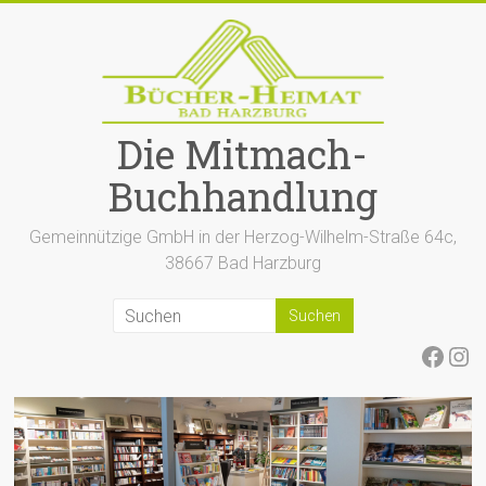
Zum
Inhalt
springen
Die Mitmach-
Buchhandlung
Gemeinnützige GmbH in der Herzog-Wilhelm-Straße 64c,
38667 Bad Harzburg
Face
Ins