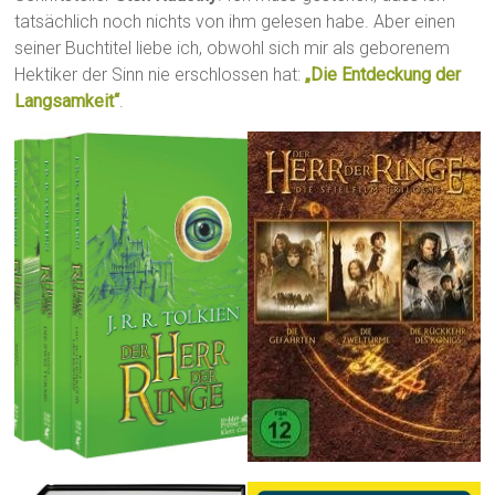
tatsächlich noch nichts von ihm gelesen habe. Aber einen
seiner Buchtitel liebe ich, obwohl sich mir als geborenem
Hektiker der Sinn nie erschlossen hat:
„Die Entdeckung der
Langsamkeit“
.