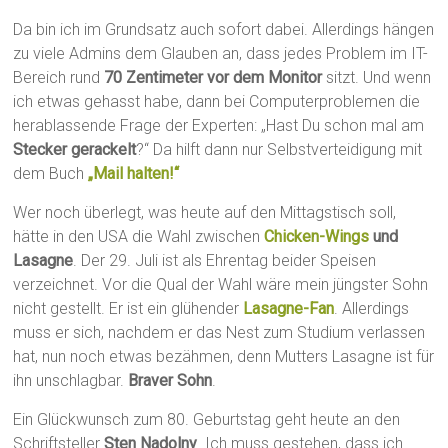
Da bin ich im Grundsatz auch sofort dabei. Allerdings hängen
zu viele Admins dem Glauben an, dass jedes Problem im IT-
Bereich rund
70 Zentimeter vor dem Monitor
sitzt. Und wenn
ich etwas gehasst habe, dann bei Computerproblemen die
herablassende Frage der Experten: „Hast Du schon mal am
Stecker gerackelt
?“ Da hilft dann nur Selbstverteidigung mit
dem Buch
„Mail halten!“
Wer noch überlegt, was heute auf den Mittagstisch soll,
hätte in den USA die Wahl zwischen
Chicken-Wings
und
Lasagne
. Der 29. Juli ist als Ehrentag beider Speisen
verzeichnet. Vor die Qual der Wahl wäre mein jüngster Sohn
nicht gestellt. Er ist ein glühender
Lasagne-Fan
. Allerdings
muss er sich, nachdem er das Nest zum Studium verlassen
hat, nun noch etwas bezähmen, denn Mutters Lasagne ist für
ihn unschlagbar.
Braver Sohn
.
Ein Glückwunsch zum 80. Geburtstag geht heute an den
Schriftsteller
Sten Nadolny
. Ich muss gestehen, dass ich