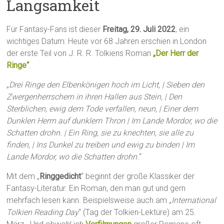
Langsamkeit
Für Fantasy-Fans ist dieser
Freitag, 29. Juli 2022
, ein
wichtiges Datum: Heute vor 68 Jahren erschien in London
der erste Teil von J. R. R. Tolkiens Roman
„Der Herr der
Ringe“
.
„
Drei Ringe den Elbenkönigen hoch im Licht, | Sieben den
Zwergenherrschern in ihren Hallen aus Stein, | Den
Sterblichen, ewig dem Tode verfallen, neun, | Einer dem
Dunklen Herrn auf dunklem Thron | Im Lande Mordor, wo die
Schatten drohn. | Ein Ring, sie zu knechten, sie alle zu
finden, | Ins Dunkel zu treiben und ewig zu binden | Im
Lande Mordor, wo die Schatten drohn.
“
Mit dem „
Ringgedicht
“ beginnt der große Klassiker der
Fantasy-Literatur. Ein Roman, den man gut und gern
mehrfach lesen kann. Beispielsweise auch am „
International
Tolkien Reading Day
“ (Tag der Tolkien-Lektüre) am 25.