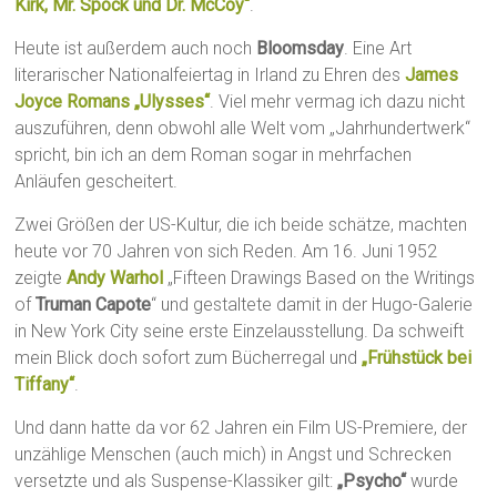
Kirk, Mr. Spock und Dr. McCoy“
.
Heute ist außerdem auch noch
Bloomsday
. Eine Art
literarischer Nationalfeiertag in Irland zu Ehren des
James
Joyce Romans „Ulysses“
. Viel mehr vermag ich dazu nicht
auszuführen, denn obwohl alle Welt vom „Jahrhundertwerk“
spricht, bin ich an dem Roman sogar in mehrfachen
Anläufen gescheitert.
Zwei Größen der US-Kultur, die ich beide schätze, machten
heute vor 70 Jahren von sich Reden. Am 16. Juni 1952
zeigte
Andy Warhol
„Fifteen Drawings Based on the Writings
of
Truman Capote
“ und gestaltete damit in der Hugo-Galerie
in New York City seine erste Einzelausstellung. Da schweift
mein Blick doch sofort zum Bücherregal und
„Frühstück bei
Tiffany“
.
Und dann hatte da vor 62 Jahren ein Film US-Premiere, der
unzählige Menschen (auch mich) in Angst und Schrecken
versetzte und als Suspense-Klassiker gilt:
„Psycho“
wurde