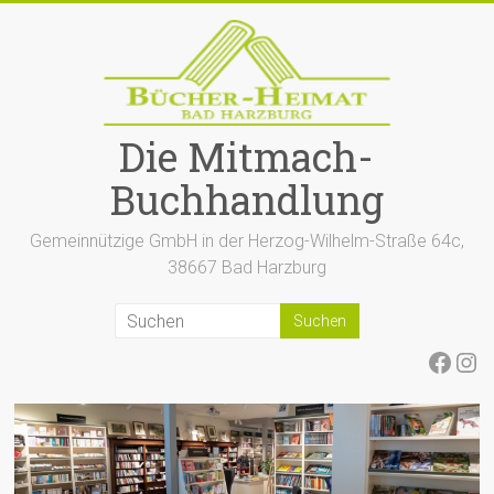
Zum
Inhalt
springen
Die Mitmach-
Buchhandlung
Gemeinnützige GmbH in der Herzog-Wilhelm-Straße 64c,
38667 Bad Harzburg
Face
Ins