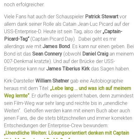
noch erfolgreicher.
Viele Fans hat auch der Schauspieler
Patrick Stewart
vor
allem dank seiner Rolle als Catain Jean-Luc Picard auf der
USS-Enterprise-D. Heute ist sein Tag, also der
„Captain-
Picard-Tag“
(Captain Picard Day). Dabei geht es mir
allerdings wie mit
James Bond
. Es kann nur einen geben. Bei
Bond ist das
Sean Connery
(obwohl
Daniel Craig
an meinem
007-Denkmal kratzte). Und auf der Brücke der USS-
Enterprise kann nur
James Tiberius Kirk
das Sagen haben.
Kirk-Darsteller
William Shatner
gab eine Autobiographie
heraus mit dem Titel:
„Lebe lang … und was ich auf meinem
Weg lernte“
. Er dürfte einiges gelernt haben, denn zumindest
sein Film-Weg war sehr lang und reichte bis in „unendliche
Weiten“. Geholfen werden kann mit einem Buch aber auch
jenen Fans, die die stets blitzschnellen und immer korrekten
Entscheidungen der Enterprise-Crew bewundern:
„Unendliche Weiten: Lösungsorientiert denken mit Captain