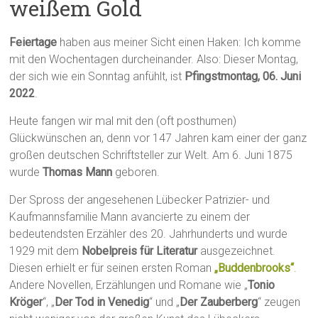
weißem Gold
Feiertage
haben aus meiner Sicht einen Haken: Ich komme
mit den Wochentagen durcheinander. Also: Dieser Montag,
der sich wie ein Sonntag anfühlt, ist
Pfingstmontag, 06. Juni
2022
.
Heute fangen wir mal mit den (oft posthumen)
Glückwünschen an, denn vor 147 Jahren kam einer der ganz
großen deutschen Schriftsteller zur Welt. Am 6. Juni 1875
wurde
Thomas Mann
geboren.
Der Spross der angesehenen Lübecker Patrizier- und
Kaufmannsfamilie Mann avancierte zu einem der
bedeutendsten Erzähler des 20. Jahrhunderts und wurde
1929 mit dem
Nobelpreis für Literatur
ausgezeichnet.
Diesen erhielt er für seinen ersten Roman
„Buddenbrooks“
.
Andere Novellen, Erzählungen und Romane wie „
Tonio
Kröger
“, „
Der Tod in Venedig
“ und „
Der Zauberberg
“ zeugen