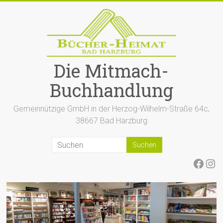
Zum
Inhalt
springen
Die Mitmach-
Buchhandlung
Gemeinnützige GmbH in der Herzog-Wilhelm-Straße 64c,
38667 Bad Harzburg
Face
Ins