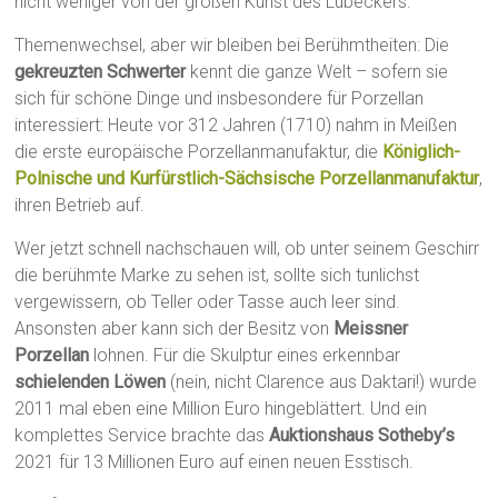
nicht weniger von der großen Kunst des Lübeckers.
Themenwechsel, aber wir bleiben bei Berühmtheiten: Die
gekreuzten Schwerter
kennt die ganze Welt – sofern sie
sich für schöne Dinge und insbesondere für Porzellan
interessiert: Heute vor 312 Jahren (1710) nahm in Meißen
die erste europäische Porzellanmanufaktur, die
Königlich-
Polnische und Kurfürstlich-Sächsische Porzellanmanufaktur
,
ihren Betrieb auf.
Wer jetzt schnell nachschauen will, ob unter seinem Geschirr
die berühmte Marke zu sehen ist, sollte sich tunlichst
vergewissern, ob Teller oder Tasse auch leer sind.
Ansonsten aber kann sich der Besitz von
Meissner
Porzellan
lohnen. Für die Skulptur eines erkennbar
schielenden Löwen
(nein, nicht Clarence aus Daktari!) wurde
2011 mal eben eine Million Euro hingeblättert. Und ein
komplettes Service brachte das
Auktionshaus Sotheby’s
2021 für 13 Millionen Euro auf einen neuen Esstisch.