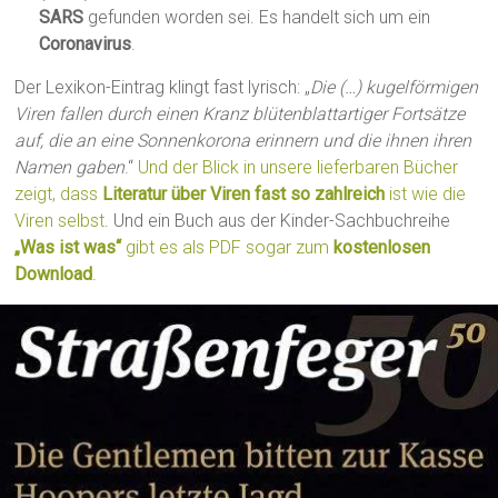
SARS
gefunden worden sei. Es handelt sich um ein
Coronavirus
.
Der Lexikon-Eintrag klingt fast lyrisch: „
Die (…) kugelförmigen
Viren fallen durch einen Kranz blütenblattartiger Fortsätze
auf, die an eine Sonnenkorona erinnern und die ihnen ihren
Namen gaben
.“
Und der Blick in unsere lieferbaren Bücher
zeigt, dass
Literatur über Viren fast so zahlreich
ist wie die
Viren selbst
. Und ein Buch aus der Kinder-Sachbuchreihe
„Was ist was“
gibt es als PDF sogar zum
kostenlosen
Download
.