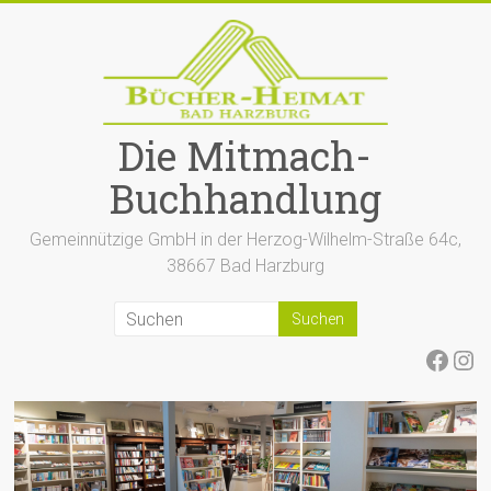
Zum
Inhalt
springen
Die Mitmach-
Buchhandlung
Gemeinnützige GmbH in der Herzog-Wilhelm-Straße 64c,
38667 Bad Harzburg
Face
Ins