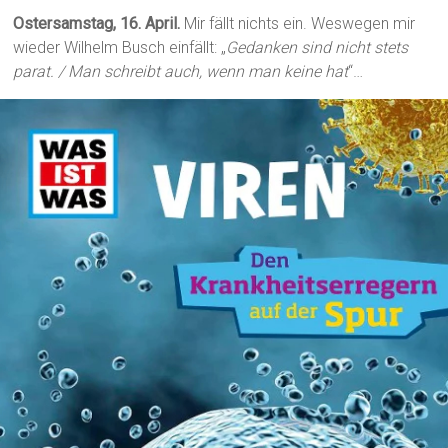
Ostersamstag, 16. April.
Mir fällt nichts ein. Weswegen mir
wieder Wilhelm Busch einfällt: „
Gedanken sind nicht stets
parat. / Man schreibt auch, wenn man keine hat
“…