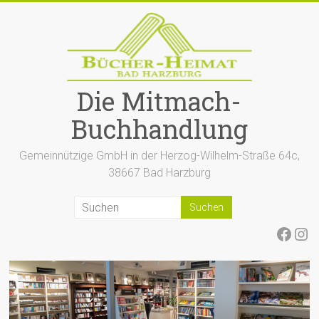
Zum
Inhalt
springen
Die Mitmach-
Buchhandlung
Gemeinnützige GmbH in der Herzog-Wilhelm-Straße 64c,
38667 Bad Harzburg
Face
Ins