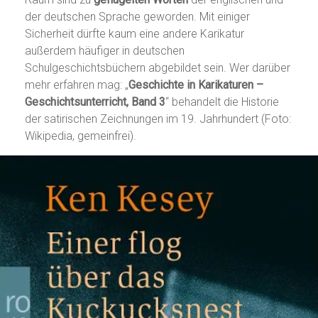
der deutschen Sprache geworden. Mit einiger
Sicherheit dürfte kaum eine andere Karikatur
außerdem häufiger in deutschen
Schulgeschichtsbüchern abgebildet sein. Wer darüber
mehr erfahren mag: „
Geschichte in Karikaturen –
Geschichtsunterricht, Band 3
“ behandelt die Historie
der satirischen Zeichnungen im 19. Jahrhundert (Foto:
Wikipedia, gemeinfrei).