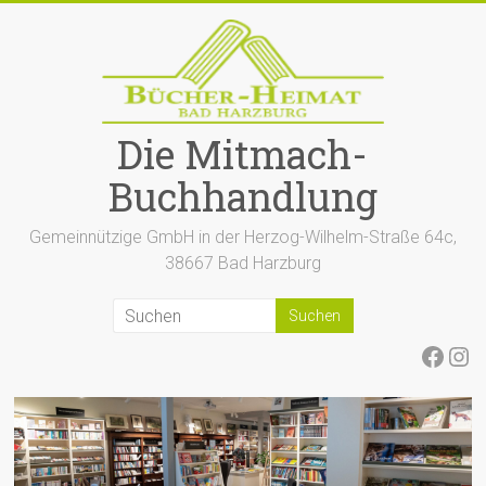
Zum
Inhalt
springen
Die Mitmach-
Buchhandlung
Gemeinnützige GmbH in der Herzog-Wilhelm-Straße 64c,
38667 Bad Harzburg
Face
Ins