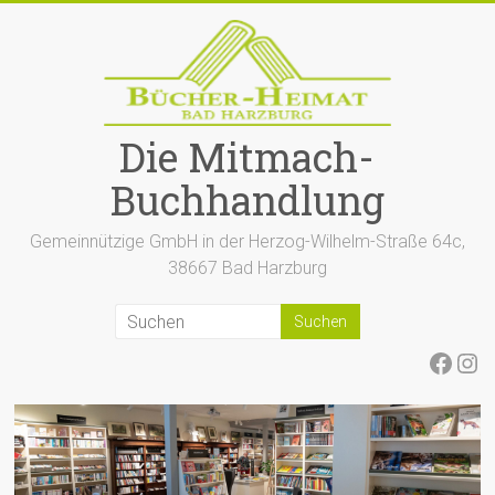
Zum
Inhalt
springen
Die Mitmach-
Buchhandlung
Gemeinnützige GmbH in der Herzog-Wilhelm-Straße 64c,
38667 Bad Harzburg
Face
Ins