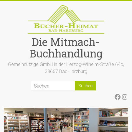
Zum
Inhalt
springen
Die Mitmach-
Buchhandlung
Gemeinnützige GmbH in der Herzog-Wilhelm-Straße 64c,
38667 Bad Harzburg
Face
Ins