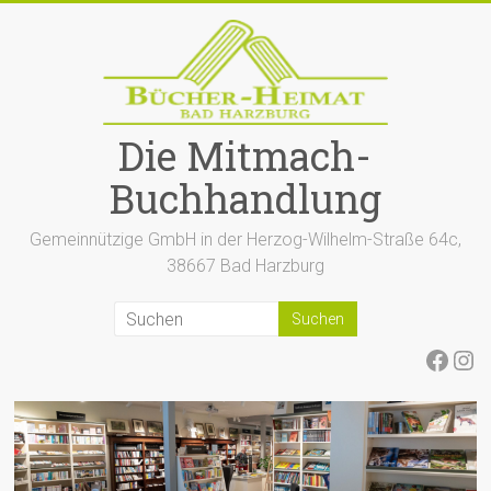
Zum
Inhalt
springen
Die Mitmach-
Buchhandlung
Gemeinnützige GmbH in der Herzog-Wilhelm-Straße 64c,
38667 Bad Harzburg
Face
Ins