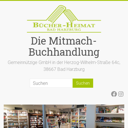
Zum
Inhalt
springen
Die Mitmach-
Buchhandlung
Gemeinnützige GmbH in der Herzog-Wilhelm-Straße 64c,
38667 Bad Harzburg
Face
Ins