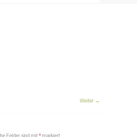
Weiter →
che Felder sind mit
*
markiert