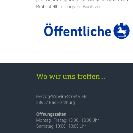
Brühl stellt ihr jüngstes Buch vor.
Wo wir uns treffen...
Herzog-Wilhelm-Straße 64c
38667 Bad Harzburg
Öffnungszeiten
Montag–Freitag: 10:00–18:00 Uhr
Samstag: 10:00–13:00 Uhr