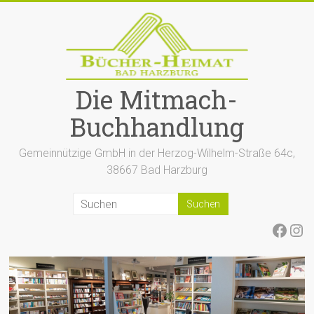
Zum
Inhalt
springen
Die Mitmach-
Buchhandlung
Gemeinnützige GmbH in der Herzog-Wilhelm-Straße 64c,
38667 Bad Harzburg
Face
Ins