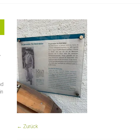
"
nd
in
← Zurück