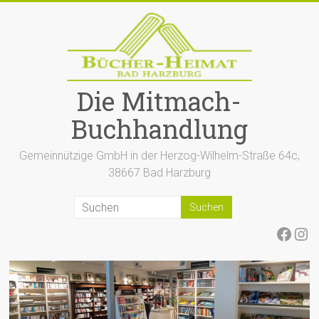
Zum
Inhalt
springen
Die Mitmach-
Buchhandlung
Gemeinnützige GmbH in der Herzog-Wilhelm-Straße 64c,
38667 Bad Harzburg
Face
Ins