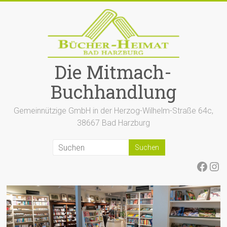
Zum
Inhalt
springen
Die Mitmach-
Buchhandlung
Gemeinnützige GmbH in der Herzog-Wilhelm-Straße 64c,
38667 Bad Harzburg
Face
Ins