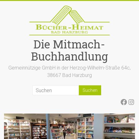
Zum
Inhalt
springen
Die Mitmach-
Buchhandlung
Gemeinnützige GmbH in der Herzog-Wilhelm-Straße 64c,
38667 Bad Harzburg
Face
Ins