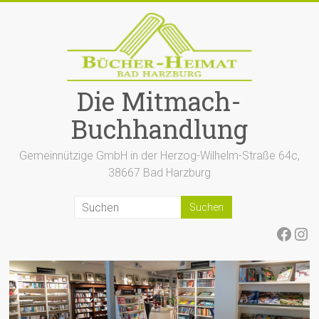
Zum
Inhalt
springen
Die Mitmach-
Buchhandlung
Gemeinnützige GmbH in der Herzog-Wilhelm-Straße 64c,
38667 Bad Harzburg
Face
Ins