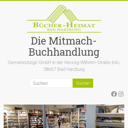
Zum
Inhalt
springen
Die Mitmach-
Buchhandlung
Gemeinnützige GmbH in der Herzog-Wilhelm-Straße 64c,
38667 Bad Harzburg
Face
Ins