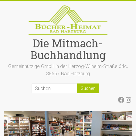
Zum
Inhalt
springen
Die Mitmach-
Buchhandlung
Gemeinnützige GmbH in der Herzog-Wilhelm-Straße 64c,
38667 Bad Harzburg
Face
Ins