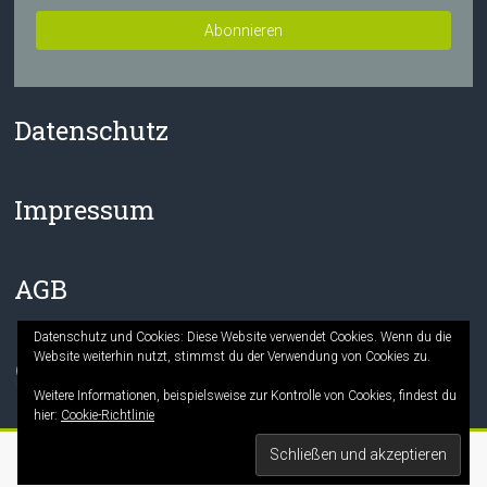
Datenschutz
Impressum
AGB
Datenschutz und Cookies: Diese Website verwendet Cookies. Wenn du die
Website weiterhin nutzt, stimmst du der Verwendung von Cookies zu.
Facebook
Instagram
Weitere Informationen, beispielsweise zur Kontrolle von Cookies, findest du
hier:
Cookie-Richtlinie
Copyright © 2026
Die Mitmach-Buchhandlung
. Alle Rechte vorbehalten.
Theme:
Accelerate
von ThemeGrill. Präsentiert von
WordPress
.