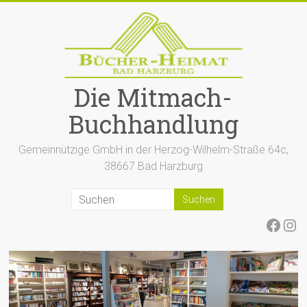
Zum
Inhalt
springen
Die Mitmach-
Buchhandlung
Gemeinnützige GmbH in der Herzog-Wilhelm-Straße 64c,
38667 Bad Harzburg
Face
Ins