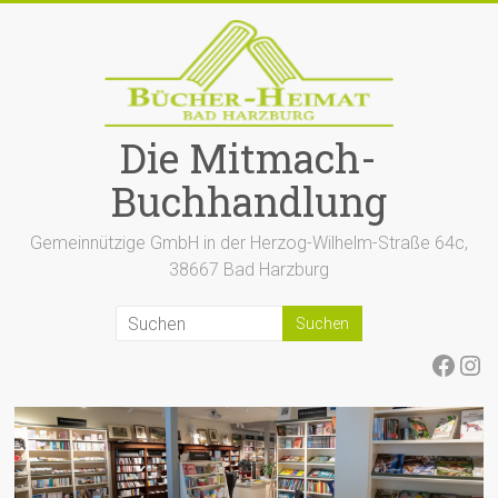
Zum
Inhalt
springen
Die Mitmach-
Buchhandlung
Gemeinnützige GmbH in der Herzog-Wilhelm-Straße 64c,
38667 Bad Harzburg
Face
Ins