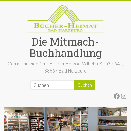
Zum
Inhalt
springen
Die Mitmach-
Buchhandlung
Gemeinnützige GmbH in der Herzog-Wilhelm-Straße 64c,
38667 Bad Harzburg
Face
Ins