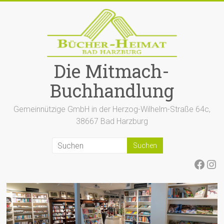
Zum
Inhalt
springen
Die Mitmach-
Buchhandlung
Gemeinnützige GmbH in der Herzog-Wilhelm-Straße 64c,
38667 Bad Harzburg
Face
Ins