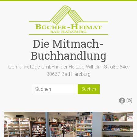
Zum
Inhalt
springen
Die Mitmach-
Buchhandlung
Gemeinnützige GmbH in der Herzog-Wilhelm-Straße 64c,
38667 Bad Harzburg
Face
Ins