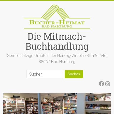
Zum
Inhalt
springen
Die Mitmach-
Buchhandlung
Gemeinnützige GmbH in der Herzog-Wilhelm-Straße 64c,
38667 Bad Harzburg
Face
Ins