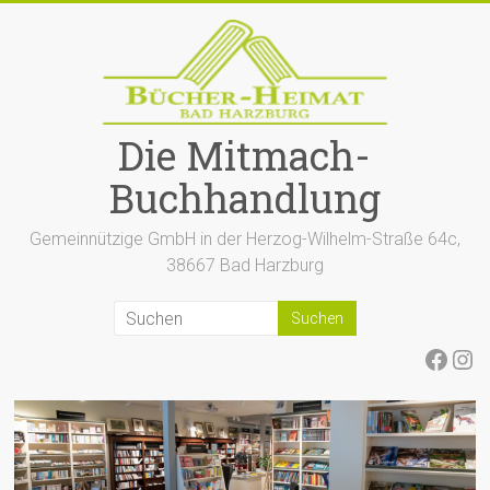
Zum
Inhalt
springen
Die Mitmach-
Buchhandlung
Gemeinnützige GmbH in der Herzog-Wilhelm-Straße 64c,
38667 Bad Harzburg
Face
Ins