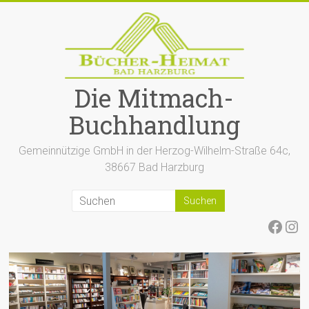
Zum
Inhalt
springen
Die Mitmach-
Buchhandlung
Gemeinnützige GmbH in der Herzog-Wilhelm-Straße 64c,
38667 Bad Harzburg
Face
Ins