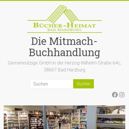
Zum
Inhalt
springen
Die Mitmach-
Buchhandlung
Gemeinnützige GmbH in der Herzog-Wilhelm-Straße 64c,
38667 Bad Harzburg
Face
Ins