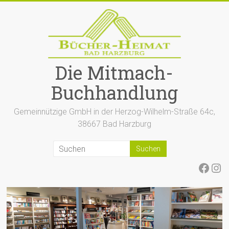
Zum
Inhalt
springen
Die Mitmach-
Buchhandlung
Gemeinnützige GmbH in der Herzog-Wilhelm-Straße 64c,
38667 Bad Harzburg
Face
Ins