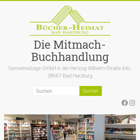
Zum
Inhalt
springen
Die Mitmach-
Buchhandlung
Gemeinnützige GmbH in der Herzog-Wilhelm-Straße 64c,
38667 Bad Harzburg
Face
Ins