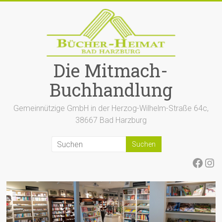
Zum
Inhalt
springen
Die Mitmach-
Buchhandlung
Gemeinnützige GmbH in der Herzog-Wilhelm-Straße 64c,
38667 Bad Harzburg
Face
Ins