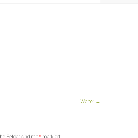
Weiter →
che Felder sind mit
*
markiert