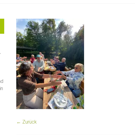
"
nd
in
← Zurück