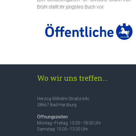
Brühl stellt ihr jüngstes Buch vor.
Wo wir uns treffen...
Herzog-Wilhelm-Straße 64c
38667 Bad Harzburg
Öffnungszeiten
Montag–Freitag: 10:00–18:00 Uhr
Samstag: 10:00–13:00 Uhr