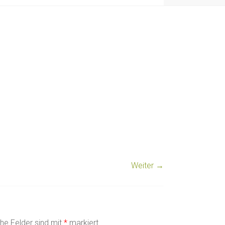
Weiter →
che Felder sind mit
*
markiert