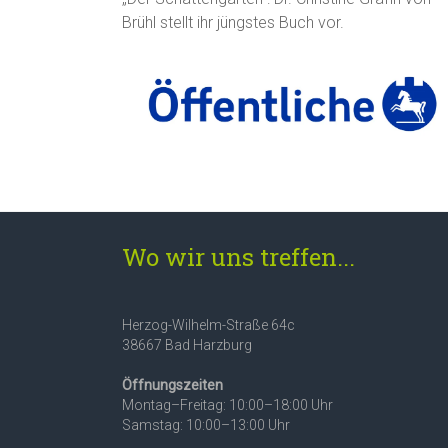
Brühl stellt ihr jüngstes Buch vor.
Wo wir uns treffen...
Herzog-Wilhelm-Straße 64c
38667 Bad Harzburg
Öffnungszeiten
Montag–Freitag: 10:00–18:00 Uhr
Samstag: 10:00–13:00 Uhr